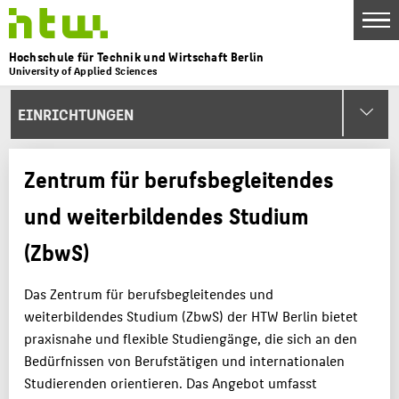
DE
EN
Hochschule für Technik und Wirtschaft Berlin
University of Applied Sciences
Menu
THEMEN
EINRICHTUNGEN
HOCHSCHULE
CAMPUS
Zentrum für berufsbegleitendes
STUDIUM
und weiterbildendes Studium
LEHRE
(ZbwS)
FORSCHUNG
KARRIERE
Das Zentrum für berufsbegleitendes und
weiterbildendes Studium (ZbwS) der HTW Berlin bietet
INTERNATIONAL
praxisnahe und flexible Studiengänge, die sich an den
Bedürfnissen von Berufstätigen und internationalen
INFORMATIONEN FÜR
Studierenden orientieren. Das Angebot umfasst