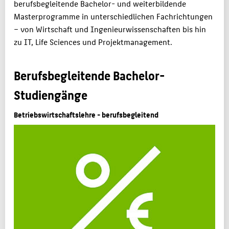
berufsbegleitende Bachelor- und weiterbildende
STUDIENINTERESSIERTE
Masterprogramme in unterschiedlichen Fachrichtungen
STUDIERENDE
– von Wirtschaft und Ingenieurwissenschaften bis hin
UNTERNEHMEN
zu IT, Life Sciences und Projektmanagement.
ALUMNI
Berufsbegleitende Bachelor-
PRESSE
Studiengänge
BESCHÄFTIGTE
Betriebswirtschaftslehre - berufsbegleitend
BELIEBTE SEITEN
DIGITALE DIENSTE
SERVICE
ÜBER DIE HTW BERLIN