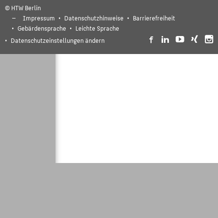
© HTW Berlin
Impressum
Datenschutzhinweise
Barrierefreiheit
Gebärdensprache
Leichte Sprache
Datenschutzeinstellungen ändern
Weiterbildung 2025 (10.08.2025-30.11.2025)
Veranstaltungen
A | B | C | D | E | F | G | H | I | J | K | L | M | N | O | P |
Q
| R | S | T | U | V
| W | X | Y | Z